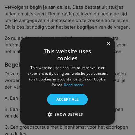
Vervolgens begin je aan de les. Deze bestaat uit stukjes
uitleg en uit vragen. Begin rustig te lezen en neem de tijd
om de aangegeven Bijbelteksten op te zoeken en te lezen.
Dit is beslist nodig voor het beter begrijpen van de vragen.
Zo nu en dan zal je aan het eind van een les wat extra
×
informatie tegenkomen. Die is dan niet noodzakelijk voor
This website uses
het maken van de les, maar wel belangrijk om te weten.
cookies
Begeleiding
This website uses cookies to improve user
experience. By using our website you consent
Deze cursus kan op verschillende manieren aangeboden
to all cookies in accordance with our Cookie
worden. Afhankelijk van wat je kerk gekozen heeft, zul je
Policy.
Read more
een van de volgende manieren tegenkomen:
A. Een persoonlijke cursus.
ACCEPT ALL
B. Een groepscursus met bijeenkomst na het doorlopen
SHOW DETAILS
van de les.
C. Een groepscursus met bijeenkomst voor het doorlopen
van de les.