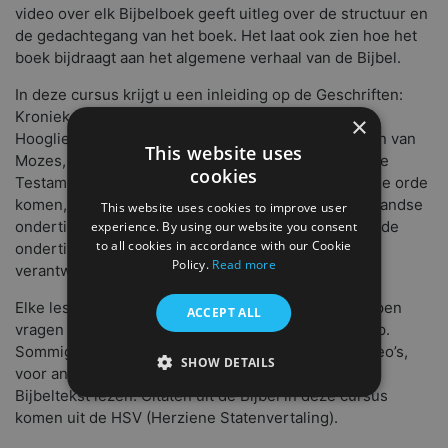
video over elk Bijbelboek geeft uitleg over de structuur en
de gedachtegang van het boek. Het laat ook zien hoe het
boek bijdraagt aan het algemene verhaal van de Bijbel.
In deze cursus krijgt u een inleiding op de Geschriften:
Kronieken, Job, Psalmen, Esther, Ruth, Prediker en
×
Hooglied. Er zijn nog vier andere cursussen: Boeken van
This website uses
Mozes, Geschiedenis van Israël, Profeten en Nieuwe
cookies
Testament. Welke bijbelboeken in elke cursus aan de orde
komen, is afhankelijk van bij welke video’s al Nederlandse
This website uses cookies to improve user
ondertiteling beschikbaar is. Bij sommige video’s is de
experience. By using our website you consent
to all cookies in accordance with our Cookie
ondertiteling van lagere kwaliteit. Daar is Youtube
Policy.
Read more
verantwoordelijk voor.
Elke les bestaat uit 10 meerkeuzevragen en twee open
ACCEPT ALL
vragen om te bespreken met uw mentor en/of groep.
Sommige antwoorden zijn terug te vinden in de video’s,
SHOW DETAILS
voor andere antwoorden moet u de bijbehorende
Bijbeltekst lezen. Citaten uit de Bijbel in deze cursus
komen uit de HSV (Herziene Statenvertaling).